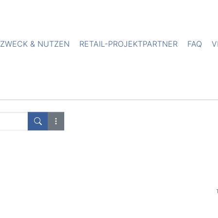
ZWECK & NUTZEN
RETAIL-PROJEKTPARTNER
FAQ
V
Suchen
COM_FINDER_ADVANCED_SEARCH