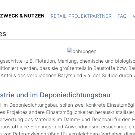
ZWECK & NUTZEN
RETAIL-PROJEKTPARTNER
FAQ
es
sschritte (z.B. Flotation, Mahlung, chemische und biolog
nditioniert werden, dass sie größtenteils in Baustoffe bzw.
Anteils des verbliebenen Baryts und v.a. der Sulfide durch 
strie und im Deponiedichtungsbau
d im Deponiedichtungsbau sollen zwei konkrete Einsatzmög
s Projektes andere Einsatzmöglichkeiten herauskristallisie
e Verwertung des Materials im Damm- und Deichbau für den 
 baustoffliche Eignungs- und Anwendungsuntersuchungen, d
ng von Referenzkenngrößen für vergleichbare Vorhaben dien